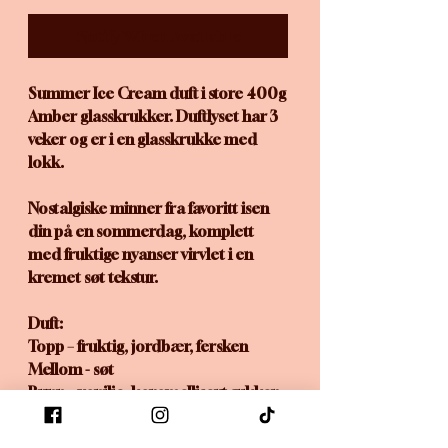
Notify When Available
Summer Ice Cream duft i store 400g
Amber glasskrukker. Duftlyset har 3
veker og er i en glasskrukke med
lokk.
Nostalgiske minner fra favoritt isen
din på en sommerdag, komplett
med fruktige nyanser virvlet i en
kremet søt tekstur.
Duft:
Topp – fruktig, jordbær, fersken
Mellom - søt
Bunn – vanilje, karamellisert sukker,
honning