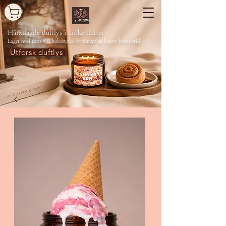
Håndlagde duftlys
i unike dufter
Laget med raps - & kokosvoks for renere og lengre brennetid
Utforsk duftlys