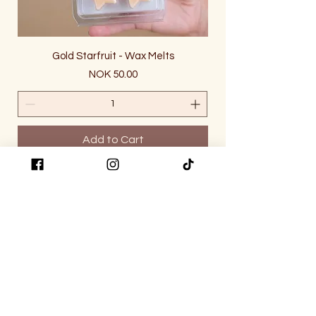
Gold Starfruit - Wax Melts
Price
NOK 50.00
Add to Cart
lutchhome@gmail.com
Norway
Haugesund