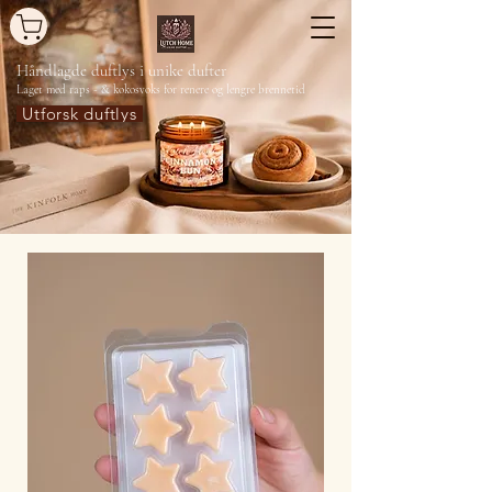
Håndlagde duftlys
i unike dufter
Laget med raps - & kokosvoks for renere og lengre brennetid
Utforsk duftlys