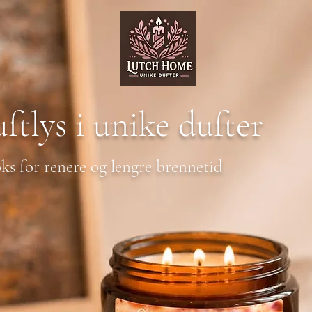
ftlys
i unike dufter
ks for renere og lengre brennetid