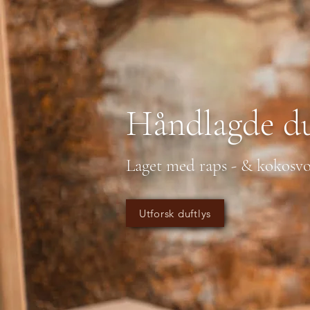
Håndlagde du
Laget med raps - & kokosvo
Utforsk duftlys