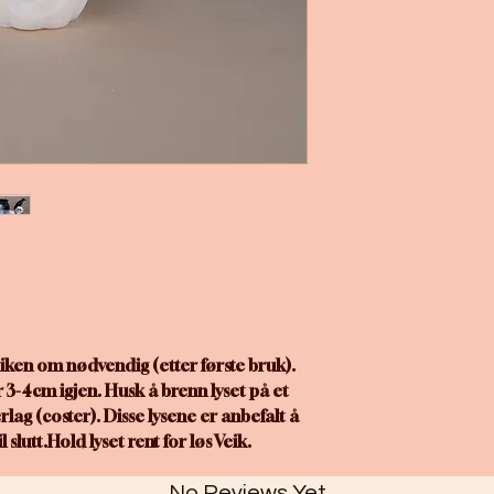
eiken om nødvendig (etter første bruk).
 3-4cm igjen. Husk å brenn lyset på et
lag (coster). Disse lysene er anbefalt å
 slutt.Hold lyset rent for løs Veik.
No Reviews Yet