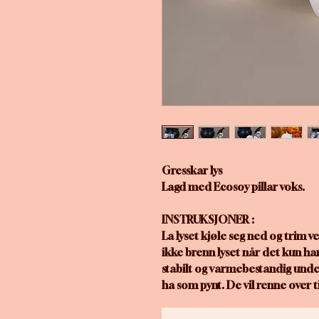
Gresskar lys
Lagd med Ecosoy pillar voks.
INSTRUKSJONER :
La lyset kjøle seg ned og trim v
ikke brenn lyset når det kun har
stabilt og varmebestandig under
ha som pynt. De vil renne over til