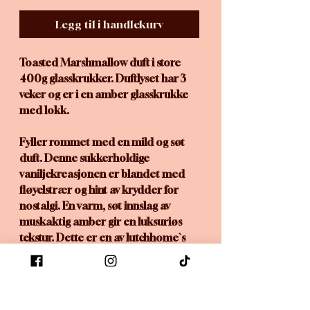
Legg til i handlekurv
Toasted Marshmallow duft i store
400g glasskrukker. Duftlyset har 3
veker og er i en amber glasskrukke
med lokk.
Fyller rommet med en mild og søt
duft. Denne sukkerholdige
vaniljekreasjonen er blandet med
fløyelstrær og hint av krydder for
nostalgi. En varm, søt innslag av
muskaktig amber gir en luksuriøs
tekstur. Dette er en av lutchhome`s
best selger av duft i lys.
Laget med raps og kokos,
miljøvennlig voks.