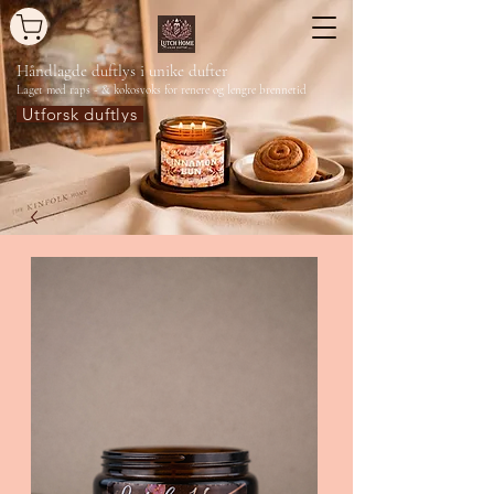
Håndlagde duftlys
i unike dufter
Laget med raps - & kokosvoks for renere og lengre brennetid
Utforsk duftlys