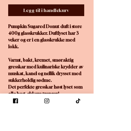
Legg til i handlekurv
Pumpkin Sugared Donut duft i store
400g glasskrukker. Duftlyset har 3
veker og er i en glasskrukke med
lokk.
Varmt, bakt, kremet, smøraktig
gresskar med kulinariske krydder av
muskat, kanel og nellik drysset med
sukkerholdig sødme.
Det perfekte gresskar høst lyset som
alle høst-elskere trenger!
Laget med raps og kokos,
miljøvennlig voks.