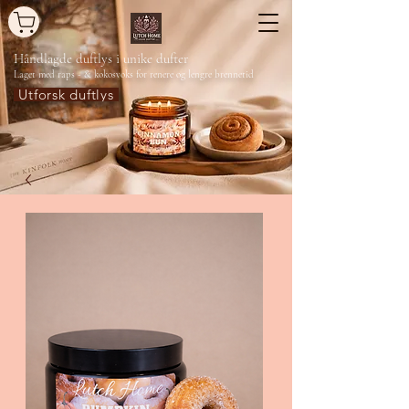
Håndlagde duftlys
i unike dufter
Laget med raps - & kokosvoks for renere og lengre brennetid
Utforsk duftlys