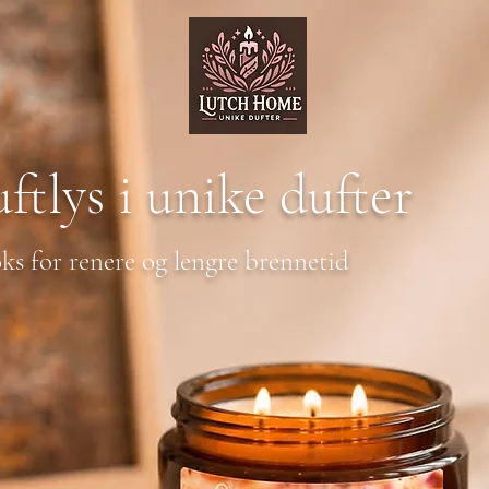
ftlys
i unike dufter
ks for renere og lengre brennetid