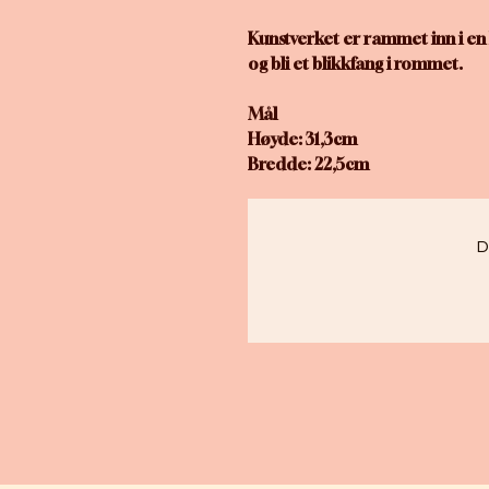
Kunstverket er rammet inn i en 
og bli et blikkfang i rommet.
Mål
Høyde: 31,3cm
Bredde: 22,5cm
D