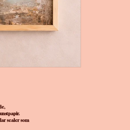
de,
unstpapir.
klar sealer som