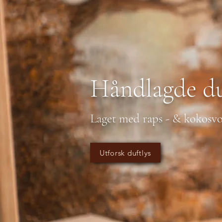
Håndlagde du
Laget med raps - & kokosvo
Utforsk duftlys