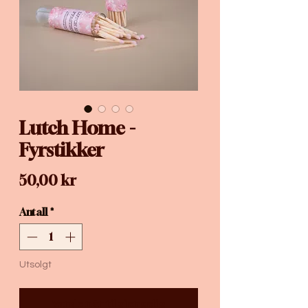
Lutch Home -
Fyrstikker
Pris
50,00 kr
Antall
*
Utsolgt
Varsle når tilgjengelig