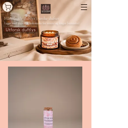
Håndlagde duftlys
i unike dufter
Laget med raps - & kokosvoks for renere og lengre brennetid
Utforsk duftlys