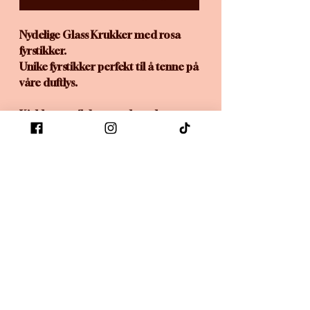
Nydelige Glass Krukker med rosa
fyrstikker.
Unike fyrstikker perfekt til å tenne på
våre duftlys.
Kjekk gave til den som har alt.
Ingen anmeldelser ennå
Del tankene dine. Vær den første til å
legge igjen en anmeldelse.
Legg igjen en anmeldelse