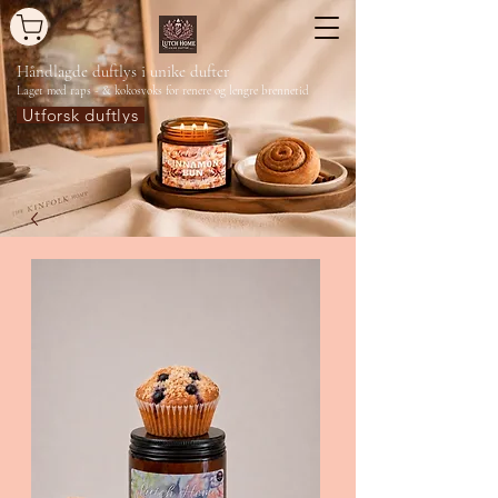
Håndlagde duftlys
i unike dufter
Laget med raps - & kokosvoks for renere og lengre brennetid
Utforsk duftlys