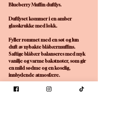
Blueberry Muffin duftlys.
Duftlyset kommer i en amber
glasskrukke med lokk.
Fyller rommet med en søt og lun
duft av nybakte blåbærmuffins.
Saftige blåbær balanseres med myk
vanilje og varme bakstnoter, som gir
en mild sødme og en koselig,
innbydende atmosfære.
Laget med raps og kokos,
økologisk voks.
Ingen anmeldelser ennå
Del tankene dine. Vær den første til å
legge igjen en anmeldelse.